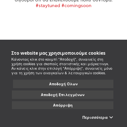
#staytuned #comingsoon
Στο website μας χρησιμοποιούμε cookies
Κάνοντας κλικ στο κουμπί "Αποδοχή", συναινείς στη
χρήση cookies για σκοπούς στατιστικής και μάρκετινγκ.
Αν κάνεις κλικ στην επιλογή "Απόρριψη", συναινείς μόνο
για τη χρήση των αναγκαίων & λειτουργικών cookies.
Αποδοχή Όλων
Αποδοχή Επιλεγμένων
Απόρριψη
Περισσότερα