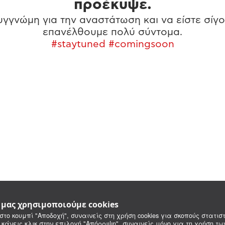
προέκυψε.
γγνώμη για την αναστάτωση και να είστε σίγο
επανέλθουμε πολύ σύντομα.
#staytuned #comingsoon
e μας χρησιμοποιούμε cookies
στο κουμπί "Αποδοχή", συναινείς στη χρήση cookies για σκοπούς στατιστ
 κάνεις κλικ στην επιλογή "Απόρριψη", συναινείς μόνο για τη χρήση τ