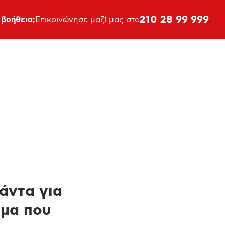
210 28 99 999
 βοήθεια;
Επικοινώνησε μαζί μας στο
πάντα για
ημα που