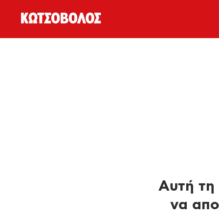
Αυτή τη 
να απο