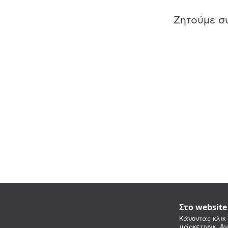
Ζητούμε συ
Στο websit
Κάνοντας κλικ 
μάρκετινγκ. Αν