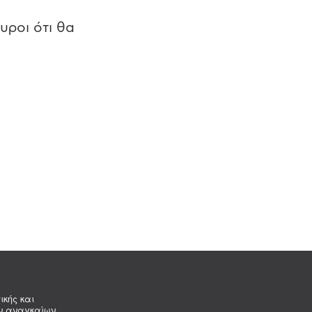
υροι ότι θα
ικής και
ων αναγκαίων