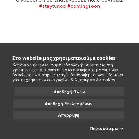
#staytuned #comingsoon
Στο website μας χρησιμοποιούμε cookies
Κάνοντας κλικ στο κουμπί "Αποδοχή", συναινείς στη
χρήση cookies για σκοπούς στατιστικής και μάρκετινγκ.
Αν κάνεις κλικ στην επιλογή "Απόρριψη", συναινείς μόνο
για τη χρήση των αναγκαίων & λειτουργικών cookies.
Αποδοχή Όλων
Αποδοχή Επιλεγμένων
Απόρριψη
Περισσότερα