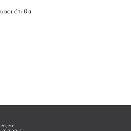
υροι ότι θα
ικής και
ων αναγκαίων