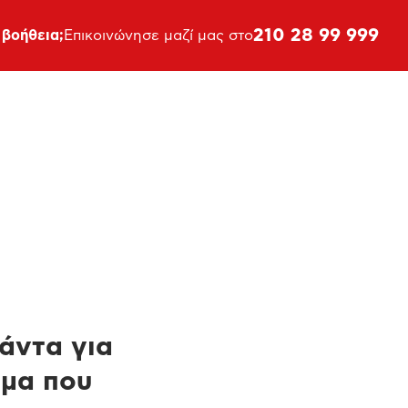
210 28 99 999
 βοήθεια;
Επικοινώνησε μαζί μας στο
πάντα για
ημα που