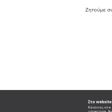
Ζητούμε συ
Στο websit
Κάνοντας κλικ 
μάρκετινγκ. Αν