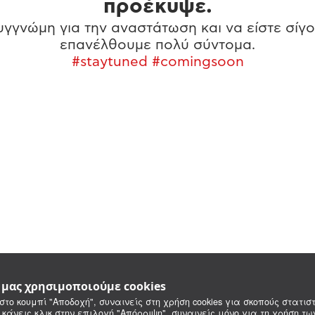
προέκυψε.
γγνώμη για την αναστάτωση και να είστε σίγο
επανέλθουμε πολύ σύντομα.
#staytuned #comingsoon
e μας χρησιμοποιούμε cookies
στο κουμπί "Αποδοχή", συναινείς στη χρήση cookies για σκοπούς στατιστ
 κάνεις κλικ στην επιλογή "Απόρριψη", συναινείς μόνο για τη χρήση τ