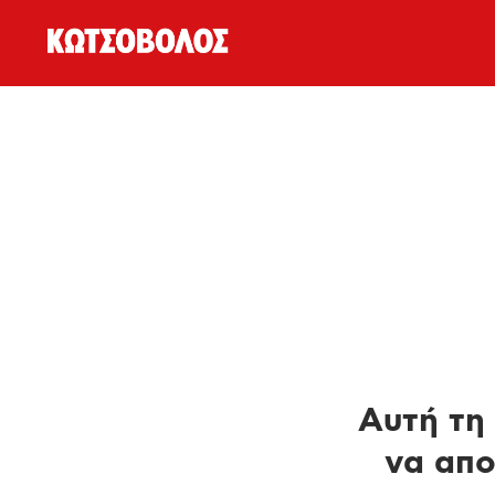
Αυτή τη 
να απο