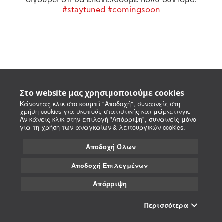
#staytuned #comingsoon
Στο website μας χρησιμοποιούμε cookies
Κάνοντας κλικ στο κουμπί "Αποδοχή", συναινείς στη
χρήση cookies για σκοπούς στατιστικής και μάρκετινγκ.
Αν κάνεις κλικ στην επιλογή "Απόρριψη", συναινείς μόνο
για τη χρήση των αναγκαίων & λειτουργικών cookies.
Αποδοχή Όλων
Αποδοχή Επιλεγμένων
Απόρριψη
Περισσότερα