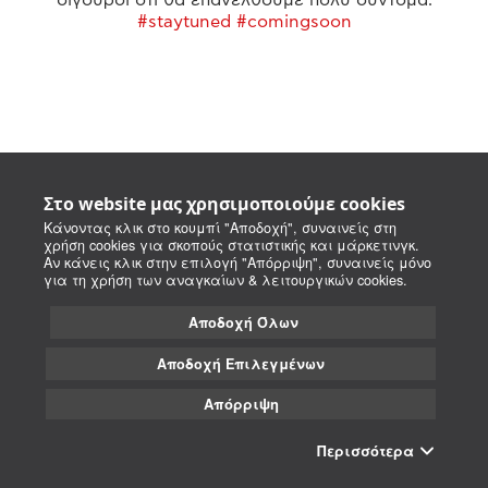
#staytuned #comingsoon
Στο website μας χρησιμοποιούμε cookies
Κάνοντας κλικ στο κουμπί "Αποδοχή", συναινείς στη
χρήση cookies για σκοπούς στατιστικής και μάρκετινγκ.
Αν κάνεις κλικ στην επιλογή "Απόρριψη", συναινείς μόνο
για τη χρήση των αναγκαίων & λειτουργικών cookies.
Αποδοχή Όλων
Αποδοχή Επιλεγμένων
Απόρριψη
Περισσότερα