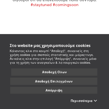
#staytuned #comingsoon
Στο website μας χρησιμοποιούμε cookies
Κάνοντας κλικ στο κουμπί "Αποδοχή", συναινείς στη
χρήση cookies για σκοπούς στατιστικής και μάρκετινγκ.
Αν κάνεις κλικ στην επιλογή "Απόρριψη", συναινείς μόνο
για τη χρήση των αναγκαίων & λειτουργικών cookies.
Αποδοχή Όλων
Αποδοχή Επιλεγμένων
Απόρριψη
Περισσότερα