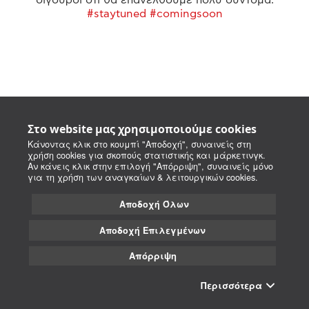
#staytuned #comingsoon
Στο website μας χρησιμοποιούμε cookies
Κάνοντας κλικ στο κουμπί "Αποδοχή", συναινείς στη
χρήση cookies για σκοπούς στατιστικής και μάρκετινγκ.
Αν κάνεις κλικ στην επιλογή "Απόρριψη", συναινείς μόνο
για τη χρήση των αναγκαίων & λειτουργικών cookies.
Αποδοχή Όλων
Αποδοχή Επιλεγμένων
Απόρριψη
Περισσότερα