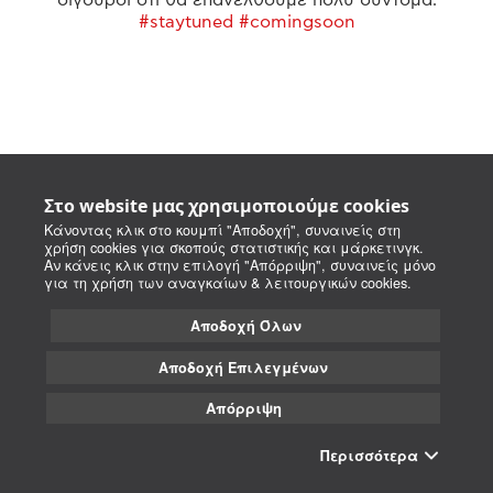
#staytuned #comingsoon
Στο website μας χρησιμοποιούμε cookies
Κάνοντας κλικ στο κουμπί "Αποδοχή", συναινείς στη
χρήση cookies για σκοπούς στατιστικής και μάρκετινγκ.
Αν κάνεις κλικ στην επιλογή "Απόρριψη", συναινείς μόνο
για τη χρήση των αναγκαίων & λειτουργικών cookies.
Αποδοχή Όλων
Αποδοχή Επιλεγμένων
Απόρριψη
Περισσότερα