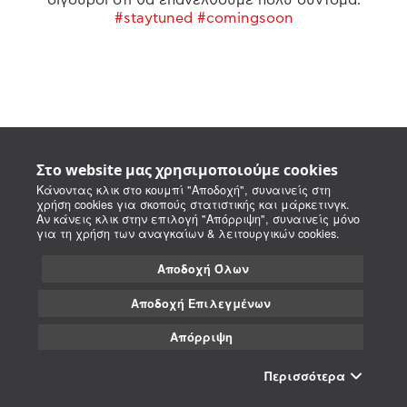
#staytuned #comingsoon
Στο website μας χρησιμοποιούμε cookies
Κάνοντας κλικ στο κουμπί "Αποδοχή", συναινείς στη
χρήση cookies για σκοπούς στατιστικής και μάρκετινγκ.
Αν κάνεις κλικ στην επιλογή "Απόρριψη", συναινείς μόνο
για τη χρήση των αναγκαίων & λειτουργικών cookies.
Αποδοχή Όλων
Αποδοχή Επιλεγμένων
Απόρριψη
Περισσότερα