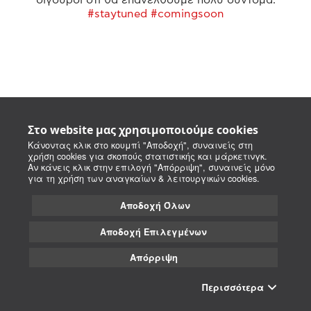
#staytuned #comingsoon
Στο website μας χρησιμοποιούμε cookies
Κάνοντας κλικ στο κουμπί "Αποδοχή", συναινείς στη
χρήση cookies για σκοπούς στατιστικής και μάρκετινγκ.
Αν κάνεις κλικ στην επιλογή "Απόρριψη", συναινείς μόνο
για τη χρήση των αναγκαίων & λειτουργικών cookies.
Αποδοχή Όλων
Αποδοχή Επιλεγμένων
Απόρριψη
Περισσότερα