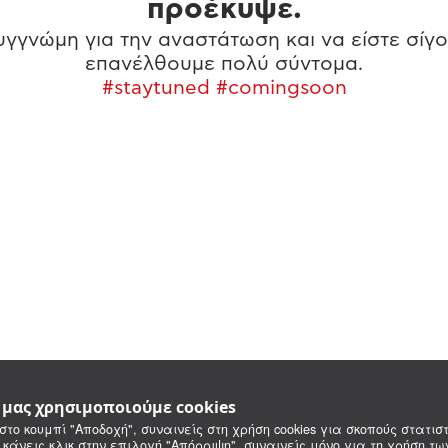
προέκυψε.
γγνώμη για την αναστάτωση και να είστε σίγο
επανέλθουμε πολύ σύντομα.
#staytuned #comingsoon
e μας χρησιμοποιούμε cookies
στο κουμπί "Αποδοχή", συναινείς στη χρήση cookies για σκοπούς στατιστ
 κάνεις κλικ στην επιλογή "Απόρριψη", συναινείς μόνο για τη χρήση τ