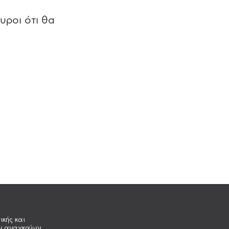
υροι ότι θα
ικής και
ων αναγκαίων