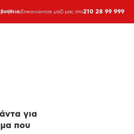
210 28 99 999
 βοήθεια;
Επικοινώνησε μαζί μας στο
πάντα για
ημα που