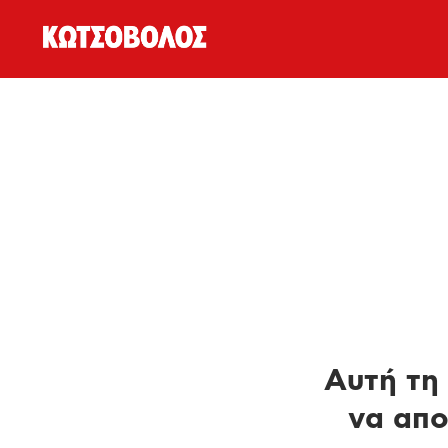
Αυτή τη 
να απο