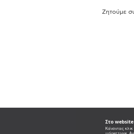
Ζητούμε συ
Στο websit
Κάνοντας κλικ 
μάρκετινγκ. Αν