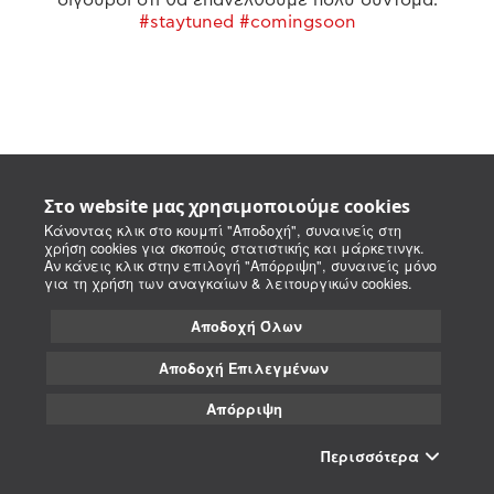
#staytuned #comingsoon
Στο website μας χρησιμοποιούμε cookies
Κάνοντας κλικ στο κουμπί "Αποδοχή", συναινείς στη
χρήση cookies για σκοπούς στατιστικής και μάρκετινγκ.
Αν κάνεις κλικ στην επιλογή "Απόρριψη", συναινείς μόνο
για τη χρήση των αναγκαίων & λειτουργικών cookies.
Αποδοχή Όλων
Αποδοχή Επιλεγμένων
Απόρριψη
Περισσότερα