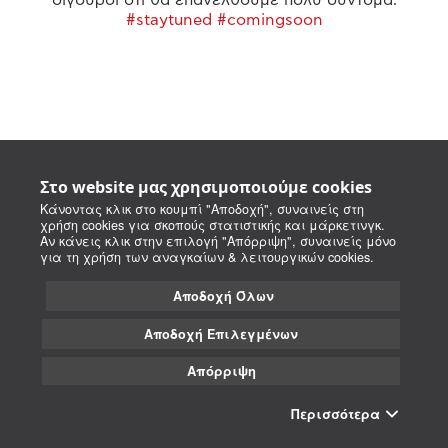
#staytuned #comingsoon
Στο website μας χρησιμοποιούμε cookies
Κάνοντας κλικ στο κουμπί "Αποδοχή", συναινείς στη
χρήση cookies για σκοπούς στατιστικής και μάρκετινγκ.
Αν κάνεις κλικ στην επιλογή "Απόρριψη", συναινείς μόνο
για τη χρήση των αναγκαίων & λειτουργικών cookies.
Αποδοχή Όλων
Αποδοχή Επιλεγμένων
Απόρριψη
Περισσότερα