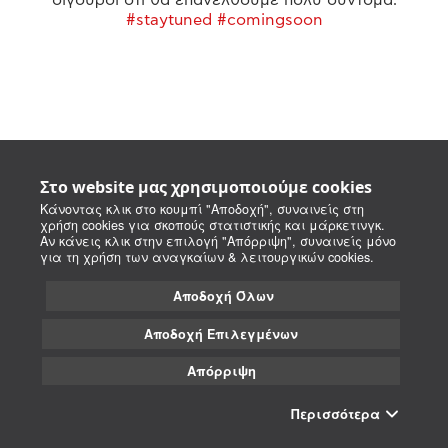
#staytuned #comingsoon
Στο website μας χρησιμοποιούμε cookies
Κάνοντας κλικ στο κουμπί "Αποδοχή", συναινείς στη
χρήση cookies για σκοπούς στατιστικής και μάρκετινγκ.
Αν κάνεις κλικ στην επιλογή "Απόρριψη", συναινείς μόνο
για τη χρήση των αναγκαίων & λειτουργικών cookies.
Αποδοχή Όλων
Αποδοχή Επιλεγμένων
Απόρριψη
Περισσότερα