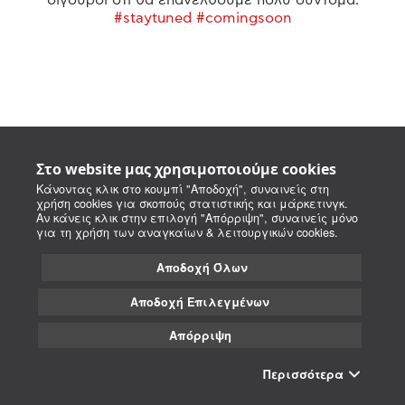
#staytuned #comingsoon
Στο website μας χρησιμοποιούμε cookies
Κάνοντας κλικ στο κουμπί "Αποδοχή", συναινείς στη
χρήση cookies για σκοπούς στατιστικής και μάρκετινγκ.
Αν κάνεις κλικ στην επιλογή "Απόρριψη", συναινείς μόνο
για τη χρήση των αναγκαίων & λειτουργικών cookies.
Αποδοχή Όλων
Αποδοχή Επιλεγμένων
Απόρριψη
Περισσότερα