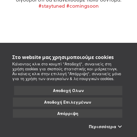
#staytuned #comingsoon
Στο website μας χρησιμοποιούμε cookies
Κάνοντας κλικ στο κουμπί "Αποδοχή", συναινείς στη
χρήση cookies για σκοπούς στατιστικής και μάρκετινγκ.
Αν κάνεις κλικ στην επιλογή "Απόρριψη", συναινείς μόνο
για τη χρήση των αναγκαίων & λειτουργικών cookies.
Αποδοχή Όλων
Αποδοχή Επιλεγμένων
Απόρριψη
Περισσότερα