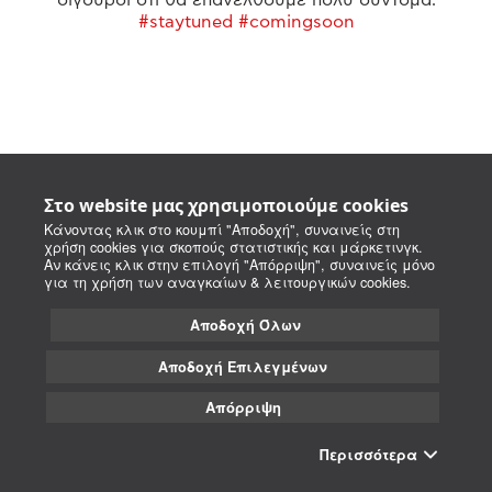
#staytuned #comingsoon
Στο website μας χρησιμοποιούμε cookies
Κάνοντας κλικ στο κουμπί "Αποδοχή", συναινείς στη
χρήση cookies για σκοπούς στατιστικής και μάρκετινγκ.
Αν κάνεις κλικ στην επιλογή "Απόρριψη", συναινείς μόνο
για τη χρήση των αναγκαίων & λειτουργικών cookies.
Αποδοχή Όλων
Αποδοχή Επιλεγμένων
Απόρριψη
Περισσότερα