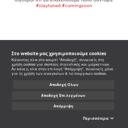
#staytuned #comingsoon
Στο website μας χρησιμοποιούμε cookies
Κάνοντας κλικ στο κουμπί "Αποδοχή", συναινείς στη
χρήση cookies για σκοπούς στατιστικής και μάρκετινγκ.
Αν κάνεις κλικ στην επιλογή "Απόρριψη", συναινείς μόνο
για τη χρήση των αναγκαίων & λειτουργικών cookies.
Αποδοχή Όλων
Αποδοχή Επιλεγμένων
Απόρριψη
Περισσότερα