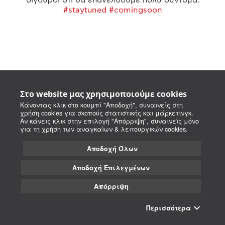
#staytuned #comingsoon
Στο website μας χρησιμοποιούμε cookies
Κάνοντας κλικ στο κουμπί "Αποδοχή", συναινείς στη
χρήση cookies για σκοπούς στατιστικής και μάρκετινγκ.
Αν κάνεις κλικ στην επιλογή "Απόρριψη", συναινείς μόνο
για τη χρήση των αναγκαίων & λειτουργικών cookies.
Αποδοχή Όλων
Αποδοχή Επιλεγμένων
Απόρριψη
Περισσότερα