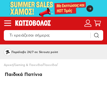
Παράλαβε 24/7 σε Skroutz point
/
/
/
Αρχική
Gaming & Παιχνίδια
Παιχνίδια
Παιδικά Πατίνια