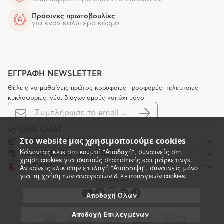
Πράσινες πρωτοβουλίες
για έναν καλύτερο κόσμο
ΕΓΓΡΑΦΗ NEWSLETTER
Θέλεις να μαθαίνεις πρώτος κορυφαίες προσφορές, τελευταίες
κυκλοφορίες, νέα, διαγωνισμούς και όχι μόνο;
LIVE CHAT
Στο website μας χρησιμοποιούμε cookies
K ΕΞΥΠΗΡΕΤΗΣΗ
Κάνοντας κλικ στο κουμπί "Αποδοχή", συναινείς στη
ΤΑ ΚΑΤΑΣΤΗΜΑΤΑ ΜΑΣ
χρήση cookies για σκοπούς στατιστικής και μάρκετινγκ.
Η ΕΤΑΙΡΕΙΑ
Αν κάνεις κλικ στην επιλογή "Απόρριψη", συναινείς μόνο
για τη χρήση των αναγκαίων & λειτουργικών cookies.
Follow us
Αποδοχή Όλων
Αποδοχή Επιλεγμένων