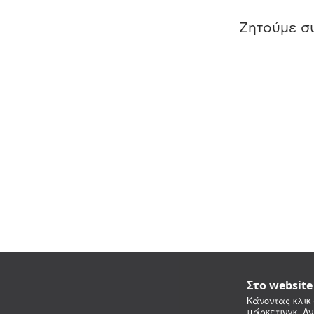
Ζητούμε συ
Στο websit
Κάνοντας κλικ 
μάρκετινγκ. Αν