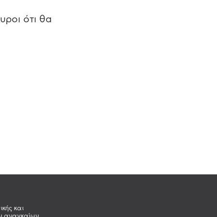
υροι ότι θα
ικής και
ων αναγκαίων