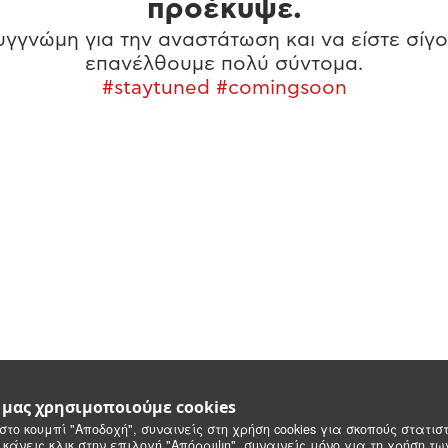
προέκυψε.
γγνώμη για την αναστάτωση και να είστε σίγο
επανέλθουμε πολύ σύντομα.
#staytuned #comingsoon
e μας χρησιμοποιούμε cookies
στο κουμπί "Αποδοχή", συναινείς στη χρήση cookies για σκοπούς στατιστ
 κάνεις κλικ στην επιλογή "Απόρριψη", συναινείς μόνο για τη χρήση τ