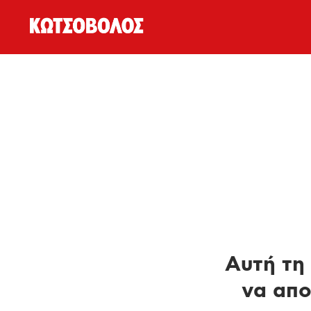
Αυτή τη 
να απο