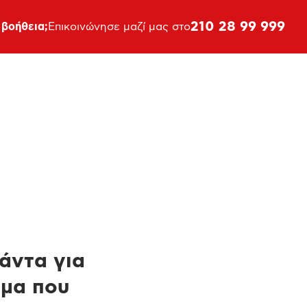
210 28 99 999
 βοήθεια;
Επικοινώνησε μαζί μας στο
πάντα για
ημα που