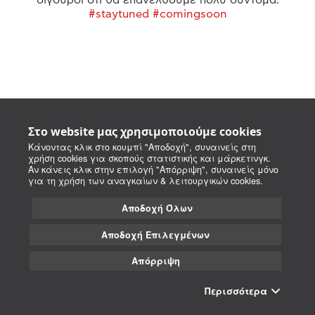
#staytuned #comingsoon
Στο website μας χρησιμοποιούμε cookies
Κάνοντας κλικ στο κουμπί "Αποδοχή", συναινείς στη
χρήση cookies για σκοπούς στατιστικής και μάρκετινγκ.
Αν κάνεις κλικ στην επιλογή "Απόρριψη", συναινείς μόνο
για τη χρήση των αναγκαίων & λειτουργικών cookies.
Αποδοχή Όλων
Αποδοχή Επιλεγμένων
Απόρριψη
Περισσότερα