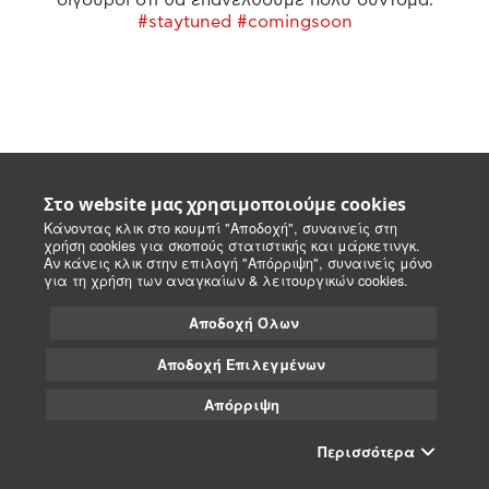
#staytuned #comingsoon
Στο website μας χρησιμοποιούμε cookies
Κάνοντας κλικ στο κουμπί "Αποδοχή", συναινείς στη
χρήση cookies για σκοπούς στατιστικής και μάρκετινγκ.
Αν κάνεις κλικ στην επιλογή "Απόρριψη", συναινείς μόνο
για τη χρήση των αναγκαίων & λειτουργικών cookies.
Αποδοχή Όλων
Αποδοχή Επιλεγμένων
Απόρριψη
Περισσότερα