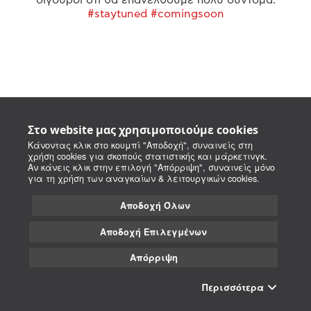
#staytuned #comingsoon
Στο website μας χρησιμοποιούμε cookies
Κάνοντας κλικ στο κουμπί "Αποδοχή", συναινείς στη
χρήση cookies για σκοπούς στατιστικής και μάρκετινγκ.
Αν κάνεις κλικ στην επιλογή "Απόρριψη", συναινείς μόνο
για τη χρήση των αναγκαίων & λειτουργικών cookies.
Αποδοχή Όλων
Αποδοχή Επιλεγμένων
Απόρριψη
Περισσότερα