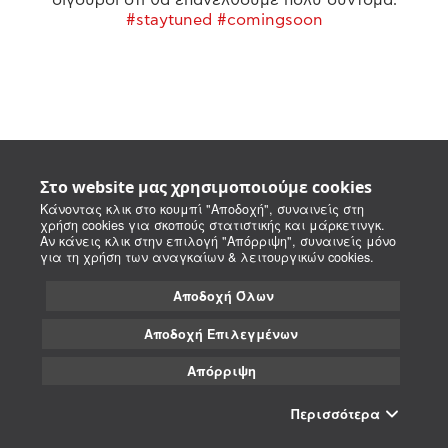
#staytuned #comingsoon
Στο website μας χρησιμοποιούμε cookies
Κάνοντας κλικ στο κουμπί "Αποδοχή", συναινείς στη
χρήση cookies για σκοπούς στατιστικής και μάρκετινγκ.
Αν κάνεις κλικ στην επιλογή "Απόρριψη", συναινείς μόνο
για τη χρήση των αναγκαίων & λειτουργικών cookies.
Αποδοχή Όλων
Αποδοχή Επιλεγμένων
Απόρριψη
Περισσότερα