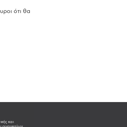
υροι ότι θα
ικής και
ων αναγκαίων