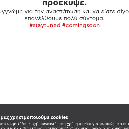
προέκυψε.
γγνώμη για την αναστάτωση και να είστε σίγο
επανέλθουμε πολύ σύντομα.
#staytuned #comingsoon
e μας χρησιμοποιούμε cookies
στο κουμπί "Αποδοχή", συναινείς στη χρήση cookies για σκοπούς στατιστ
 κάνεις κλικ στην επιλογή "Απόρριψη", συναινείς μόνο για τη χρήση τ