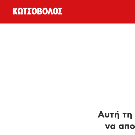
Αυτή τη 
να απο