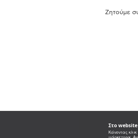
Ζητούμε συ
Στο websit
Κάνοντας κλικ 
μάρκετινγκ. Αν