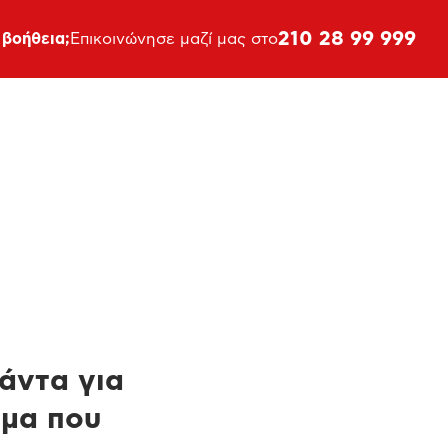
210 28 99 999
 βοήθεια;
Επικοινώνησε μαζί μας στο
πάντα για
ημα που