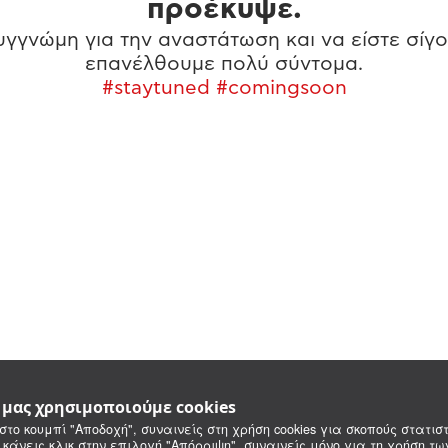
προέκυψε.
γγνώμη για την αναστάτωση και να είστε σίγο
επανέλθουμε πολύ σύντομα.
#staytuned #comingsoon
e μας χρησιμοποιούμε cookies
στο κουμπί "Αποδοχή", συναινείς στη χρήση cookies για σκοπούς στατιστ
 κάνεις κλικ στην επιλογή "Απόρριψη", συναινείς μόνο για τη χρήση τ