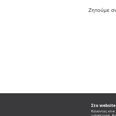
Ζητούμε συ
Στο websit
Κάνοντας κλικ 
μάρκετινγκ. Αν