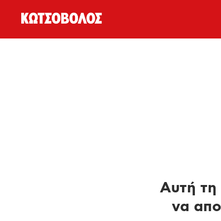
Αυτή τη 
να απο