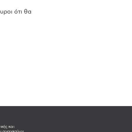
υροι ότι θα
ικής και
ων αναγκαίων