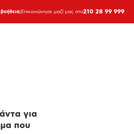
210 28 99 999
 βοήθεια;
Επικοινώνησε μαζί μας στο
πάντα για
ημα που