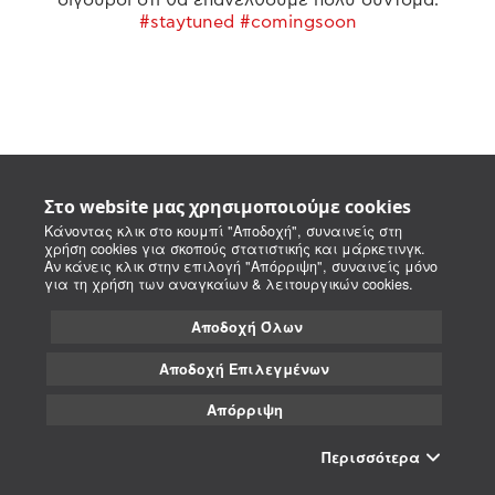
#staytuned #comingsoon
Στο website μας χρησιμοποιούμε cookies
Κάνοντας κλικ στο κουμπί "Αποδοχή", συναινείς στη
χρήση cookies για σκοπούς στατιστικής και μάρκετινγκ.
Αν κάνεις κλικ στην επιλογή "Απόρριψη", συναινείς μόνο
για τη χρήση των αναγκαίων & λειτουργικών cookies.
Αποδοχή Όλων
Αποδοχή Επιλεγμένων
Απόρριψη
Περισσότερα