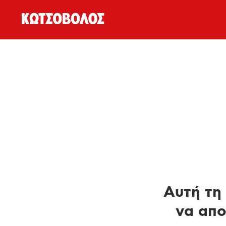
Αυτή τη 
να απο