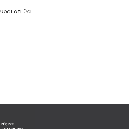
υροι ότι θα
ικής και
ων αναγκαίων