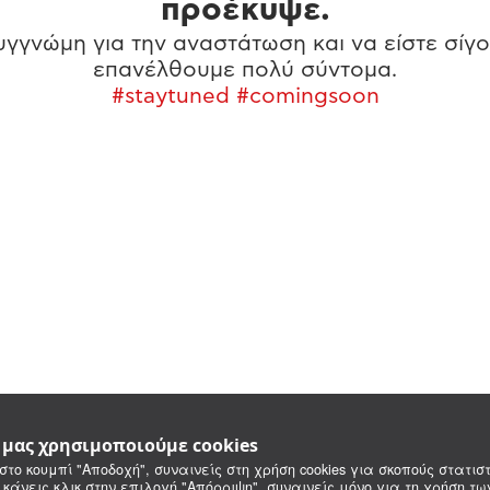
προέκυψε.
γγνώμη για την αναστάτωση και να είστε σίγο
επανέλθουμε πολύ σύντομα.
#staytuned #comingsoon
e μας χρησιμοποιούμε cookies
στο κουμπί "Αποδοχή", συναινείς στη χρήση cookies για σκοπούς στατιστ
 κάνεις κλικ στην επιλογή "Απόρριψη", συναινείς μόνο για τη χρήση τ