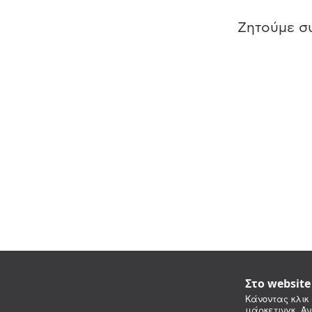
Ζητούμε συ
Στο websit
Κάνοντας κλικ 
μάρκετινγκ. Αν