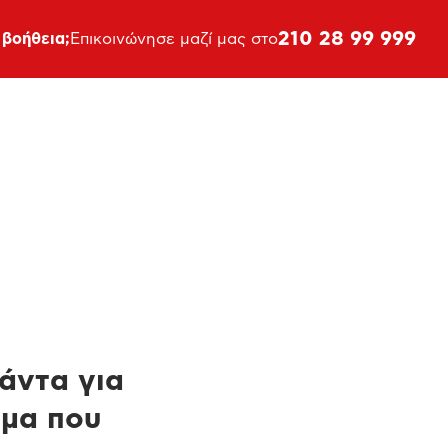
210 28 99 999
 βοήθεια;
Επικοινώνησε μαζί μας στο
πάντα για
ημα που