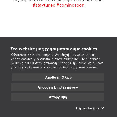
#staytuned #comingsoon
Στο website μας χρησιμοποιούμε cookies
Κάνοντας κλικ στο κουμπί "Αποδοχή", συναινείς στη
χρήση cookies για σκοπούς στατιστικής και μάρκετινγκ.
Αν κάνεις κλικ στην επιλογή "Απόρριψη", συναινείς μόνο
για τη χρήση των αναγκαίων & λειτουργικών cookies.
Αποδοχή Όλων
Αποδοχή Επιλεγμένων
Απόρριψη
Περισσότερα