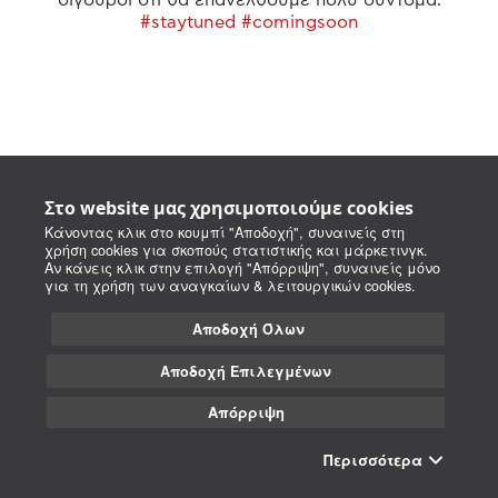
#staytuned #comingsoon
Στο website μας χρησιμοποιούμε cookies
Κάνοντας κλικ στο κουμπί "Αποδοχή", συναινείς στη
χρήση cookies για σκοπούς στατιστικής και μάρκετινγκ.
Αν κάνεις κλικ στην επιλογή "Απόρριψη", συναινείς μόνο
για τη χρήση των αναγκαίων & λειτουργικών cookies.
Αποδοχή Όλων
Αποδοχή Επιλεγμένων
Απόρριψη
Περισσότερα