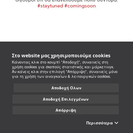
#staytuned #comingsoon
Στο website μας χρησιμοποιούμε cookies
Κάνοντας κλικ στο κουμπί "Αποδοχή", συναινείς στη
χρήση cookies για σκοπούς στατιστικής και μάρκετινγκ.
Αν κάνεις κλικ στην επιλογή "Απόρριψη", συναινείς μόνο
για τη χρήση των αναγκαίων & λειτουργικών cookies.
Αποδοχή Όλων
Αποδοχή Επιλεγμένων
Απόρριψη
Περισσότερα