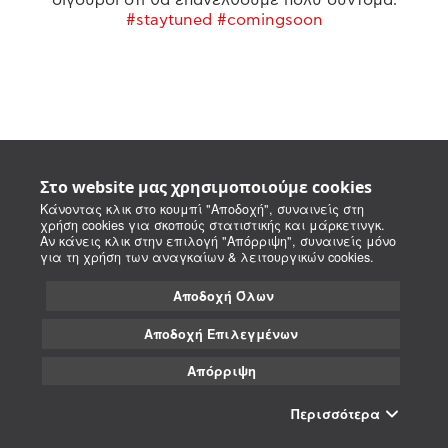
#staytuned #comingsoon
Στο website μας χρησιμοποιούμε cookies
Κάνοντας κλικ στο κουμπί "Αποδοχή", συναινείς στη
χρήση cookies για σκοπούς στατιστικής και μάρκετινγκ.
Αν κάνεις κλικ στην επιλογή "Απόρριψη", συναινείς μόνο
για τη χρήση των αναγκαίων & λειτουργικών cookies.
Αποδοχή Όλων
Αποδοχή Επιλεγμένων
Απόρριψη
Περισσότερα