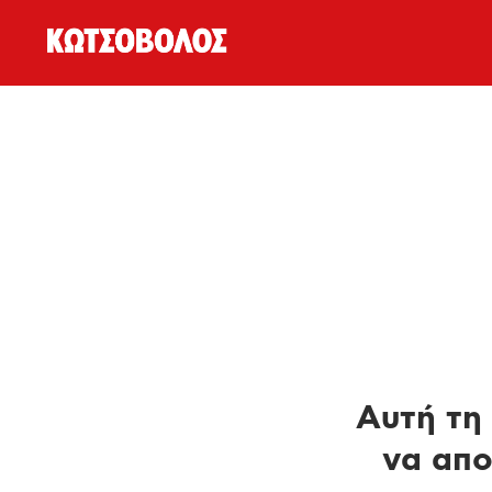
Αυτή τη 
να απο