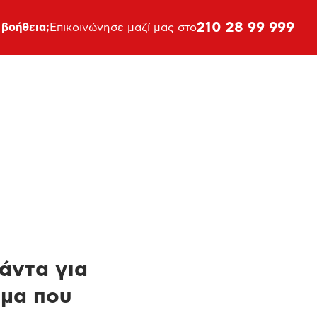
210 28 99 999
 βοήθεια;
Επικοινώνησε μαζί μας στο
πάντα για
ημα που