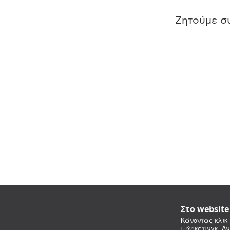
Ζητούμε συ
Στο websit
Κάνοντας κλικ 
μάρκετινγκ. Αν