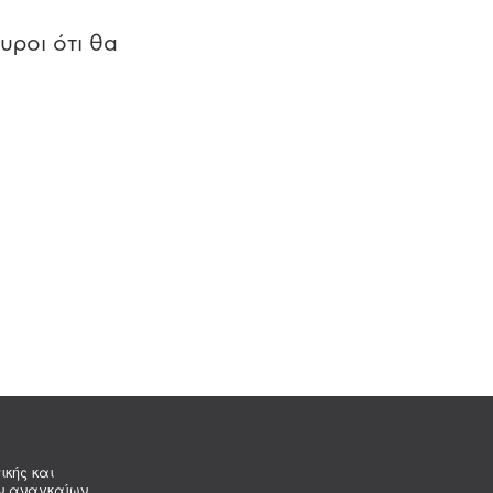
υροι ότι θα
ικής και
ων αναγκαίων