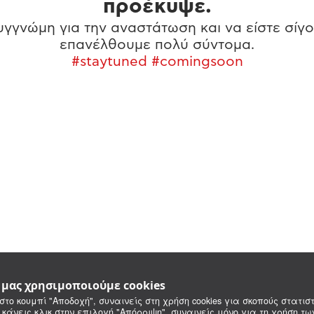
προέκυψε.
γγνώμη για την αναστάτωση και να είστε σίγο
επανέλθουμε πολύ σύντομα.
#staytuned #comingsoon
e μας χρησιμοποιούμε cookies
στο κουμπί "Αποδοχή", συναινείς στη χρήση cookies για σκοπούς στατιστ
 κάνεις κλικ στην επιλογή "Απόρριψη", συναινείς μόνο για τη χρήση τ