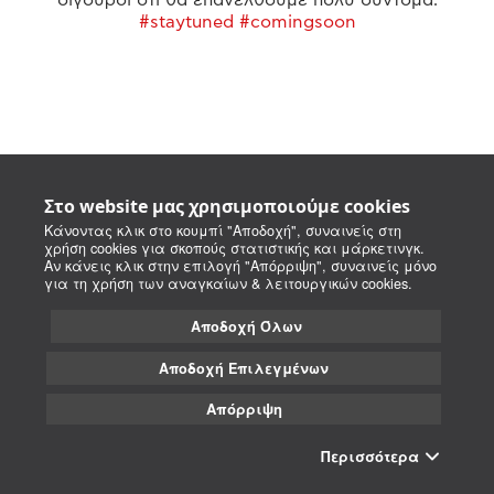
#staytuned #comingsoon
Στο website μας χρησιμοποιούμε cookies
Κάνοντας κλικ στο κουμπί "Αποδοχή", συναινείς στη
χρήση cookies για σκοπούς στατιστικής και μάρκετινγκ.
Αν κάνεις κλικ στην επιλογή "Απόρριψη", συναινείς μόνο
για τη χρήση των αναγκαίων & λειτουργικών cookies.
Αποδοχή Όλων
Αποδοχή Επιλεγμένων
Απόρριψη
Περισσότερα