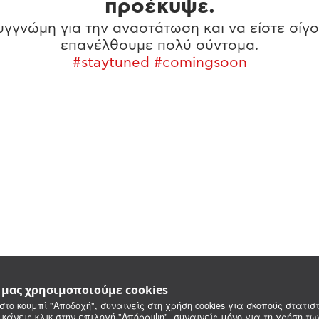
προέκυψε.
γγνώμη για την αναστάτωση και να είστε σίγο
επανέλθουμε πολύ σύντομα.
#staytuned #comingsoon
e μας χρησιμοποιούμε cookies
στο κουμπί "Αποδοχή", συναινείς στη χρήση cookies για σκοπούς στατιστ
 κάνεις κλικ στην επιλογή "Απόρριψη", συναινείς μόνο για τη χρήση τ