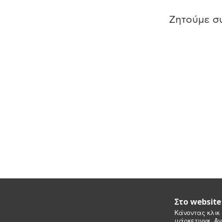
Ζητούμε συ
Στο websit
Κάνοντας κλικ 
μάρκετινγκ. Αν