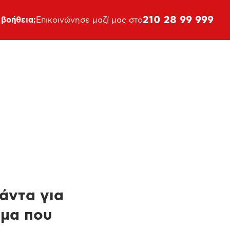
210 28 99 999
 βοήθεια;
Επικοινώνησε μαζί μας στο
πάντα για
ημα που