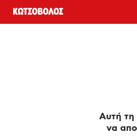
Αυτή τη 
να απο