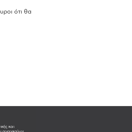
υροι ότι θα
ικής και
ων αναγκαίων