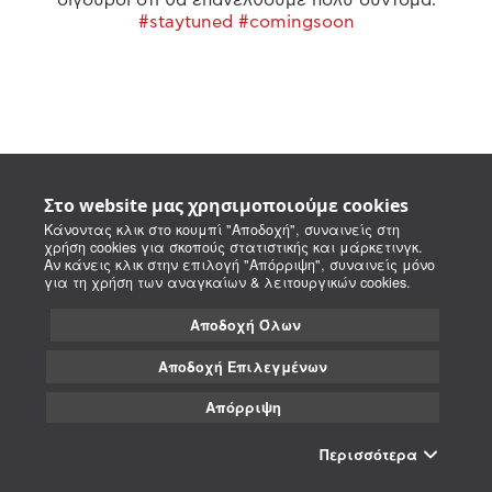
#staytuned #comingsoon
Στο website μας χρησιμοποιούμε cookies
Κάνοντας κλικ στο κουμπί "Αποδοχή", συναινείς στη
χρήση cookies για σκοπούς στατιστικής και μάρκετινγκ.
Αν κάνεις κλικ στην επιλογή "Απόρριψη", συναινείς μόνο
για τη χρήση των αναγκαίων & λειτουργικών cookies.
Αποδοχή Όλων
Αποδοχή Επιλεγμένων
Απόρριψη
Περισσότερα