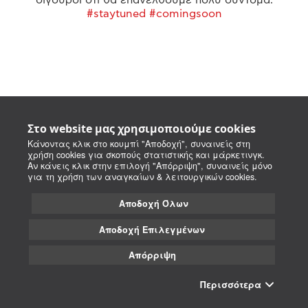
#staytuned #comingsoon
Στο website μας χρησιμοποιούμε cookies
Κάνοντας κλικ στο κουμπί "Αποδοχή", συναινείς στη
χρήση cookies για σκοπούς στατιστικής και μάρκετινγκ.
Αν κάνεις κλικ στην επιλογή "Απόρριψη", συναινείς μόνο
για τη χρήση των αναγκαίων & λειτουργικών cookies.
Αποδοχή Όλων
Αποδοχή Επιλεγμένων
Απόρριψη
Περισσότερα