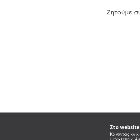
Ζητούμε συ
Στο websit
Κάνοντας κλικ 
μάρκετινγκ. Αν