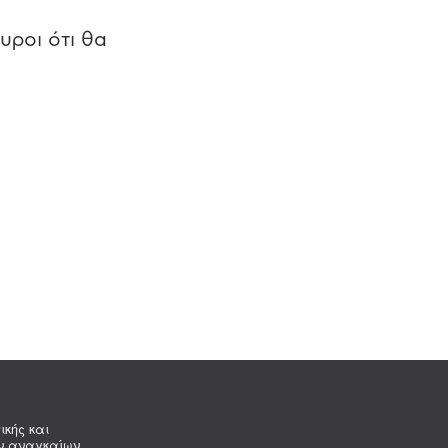
υροι ότι θα
ικής και
ων αναγκαίων