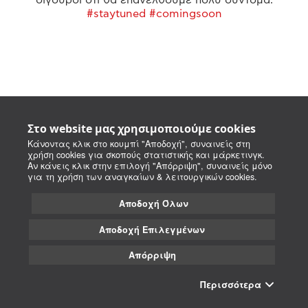
#staytuned #comingsoon
Στο website μας χρησιμοποιούμε cookies
Κάνοντας κλικ στο κουμπί "Αποδοχή", συναινείς στη
χρήση cookies για σκοπούς στατιστικής και μάρκετινγκ.
Αν κάνεις κλικ στην επιλογή "Απόρριψη", συναινείς μόνο
για τη χρήση των αναγκαίων & λειτουργικών cookies.
Αποδοχή Όλων
Αποδοχή Επιλεγμένων
Απόρριψη
Περισσότερα