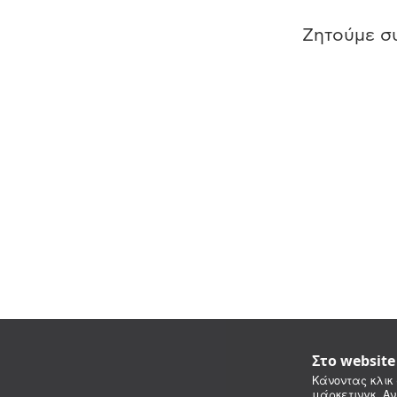
Ζητούμε συ
Στο websit
Κάνοντας κλικ 
μάρκετινγκ. Αν