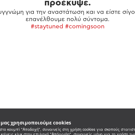
προέκυψε.
γγνώμη για την αναστάτωση και να είστε σίγο
επανέλθουμε πολύ σύντομα.
#staytuned #comingsoon
e μας χρησιμοποιούμε cookies
στο κουμπί "Αποδοχή", συναινείς στη χρήση cookies για σκοπούς στατιστ
 κάνεις κλικ στην επιλογή "Απόρριψη", συναινείς μόνο για τη χρήση τ