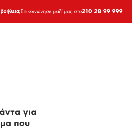
210 28 99 999
 βοήθεια;
Επικοινώνησε μαζί μας στο
πάντα για
ημα που