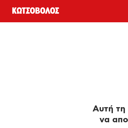
Αυτή τη 
να απο