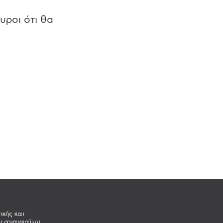
υροι ότι θα
ικής και
ων αναγκαίων