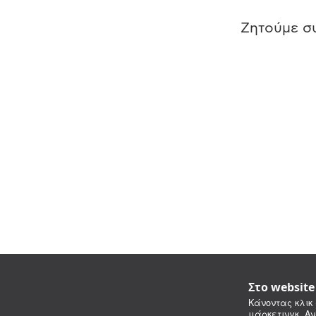
Ζητούμε συ
Στο websit
Κάνοντας κλικ 
μάρκετινγκ. Αν