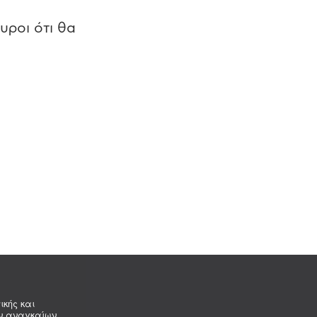
υροι ότι θα
ικής και
ων αναγκαίων