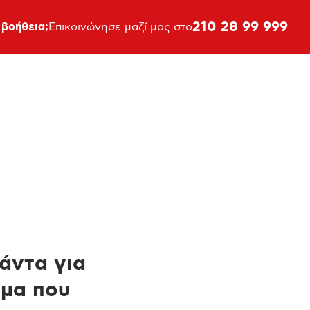
210 28 99 999
 βοήθεια;
Επικοινώνησε μαζί μας στο
πάντα για
ημα που