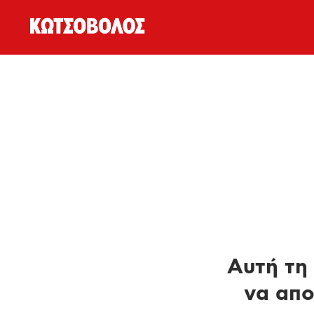
Αυτή τη 
να απο