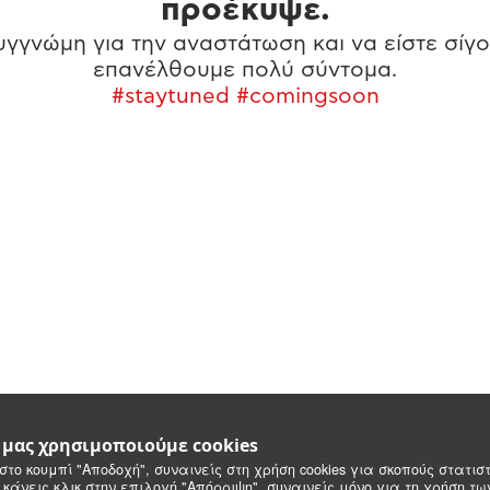
προέκυψε.
γγνώμη για την αναστάτωση και να είστε σίγο
επανέλθουμε πολύ σύντομα.
#staytuned #comingsoon
e μας χρησιμοποιούμε cookies
στο κουμπί "Αποδοχή", συναινείς στη χρήση cookies για σκοπούς στατιστ
 κάνεις κλικ στην επιλογή "Απόρριψη", συναινείς μόνο για τη χρήση τ