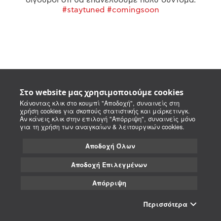
#staytuned #comingsoon
Στο website μας χρησιμοποιούμε cookies
Κάνοντας κλικ στο κουμπί "Αποδοχή", συναινείς στη
χρήση cookies για σκοπούς στατιστικής και μάρκετινγκ.
Αν κάνεις κλικ στην επιλογή "Απόρριψη", συναινείς μόνο
για τη χρήση των αναγκαίων & λειτουργικών cookies.
Αποδοχή Όλων
Αποδοχή Επιλεγμένων
Απόρριψη
Περισσότερα