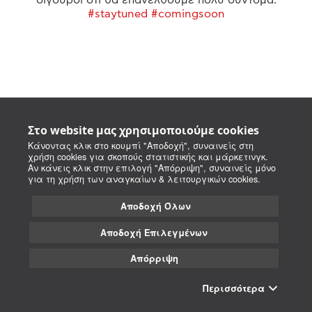
#staytuned #comingsoon
Στο website μας χρησιμοποιούμε cookies
Κάνοντας κλικ στο κουμπί "Αποδοχή", συναινείς στη
χρήση cookies για σκοπούς στατιστικής και μάρκετινγκ.
Αν κάνεις κλικ στην επιλογή "Απόρριψη", συναινείς μόνο
για τη χρήση των αναγκαίων & λειτουργικών cookies.
Αποδοχή Όλων
Αποδοχή Επιλεγμένων
Απόρριψη
Περισσότερα