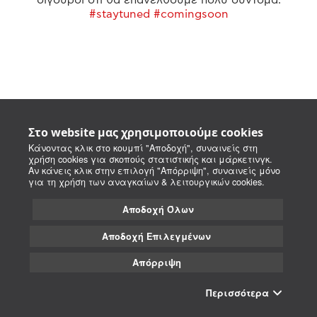
#staytuned #comingsoon
Στο website μας χρησιμοποιούμε cookies
Κάνοντας κλικ στο κουμπί "Αποδοχή", συναινείς στη
χρήση cookies για σκοπούς στατιστικής και μάρκετινγκ.
Αν κάνεις κλικ στην επιλογή "Απόρριψη", συναινείς μόνο
για τη χρήση των αναγκαίων & λειτουργικών cookies.
Αποδοχή Όλων
Αποδοχή Επιλεγμένων
Απόρριψη
Περισσότερα