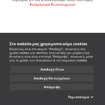
#staytuned #comingsoon
Στο website μας χρησιμοποιούμε cookies
Κάνοντας κλικ στο κουμπί "Αποδοχή", συναινείς στη
χρήση cookies για σκοπούς στατιστικής και μάρκετινγκ.
Αν κάνεις κλικ στην επιλογή "Απόρριψη", συναινείς μόνο
για τη χρήση των αναγκαίων & λειτουργικών cookies.
Αποδοχή Όλων
Αποδοχή Επιλεγμένων
Απόρριψη
Περισσότερα