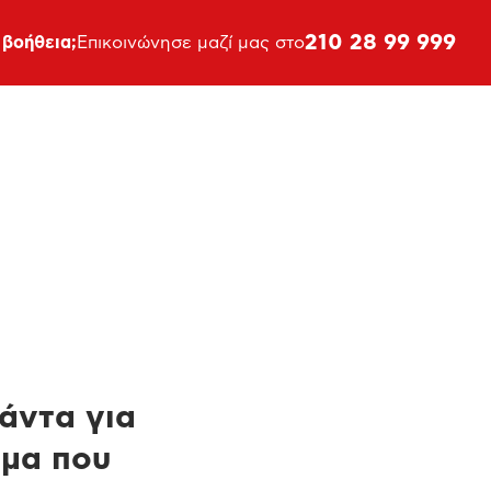
210 28 99 999
 βοήθεια;
Επικοινώνησε μαζί μας στο
πάντα για
ημα που