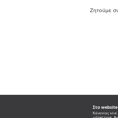
Ζητούμε συ
Στο websit
Κάνοντας κλικ 
μάρκετινγκ. Αν