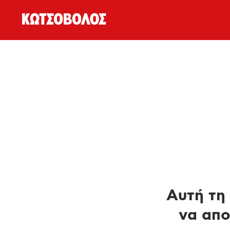
Αυτή τη 
να απο