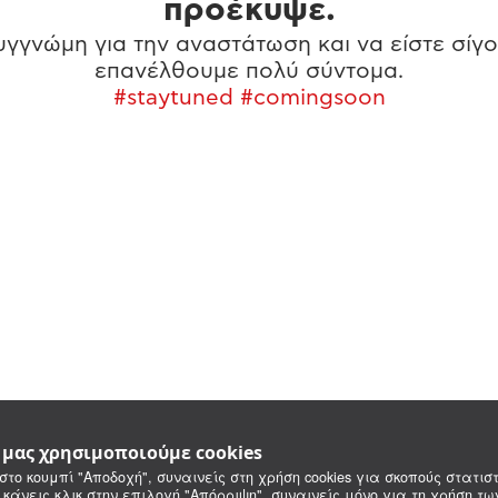
προέκυψε.
γγνώμη για την αναστάτωση και να είστε σίγο
επανέλθουμε πολύ σύντομα.
#staytuned #comingsoon
e μας χρησιμοποιούμε cookies
στο κουμπί "Αποδοχή", συναινείς στη χρήση cookies για σκοπούς στατιστ
 κάνεις κλικ στην επιλογή "Απόρριψη", συναινείς μόνο για τη χρήση τ