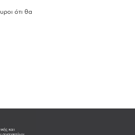
υροι ότι θα
ικής και
ων αναγκαίων