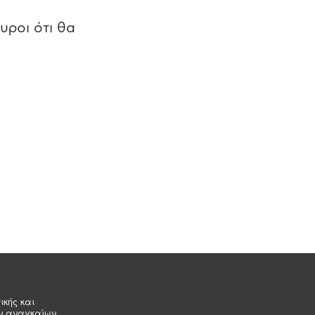
υροι ότι θα
ικής και
ων αναγκαίων