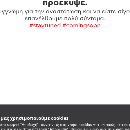
προέκυψε.
γγνώμη για την αναστάτωση και να είστε σίγο
επανέλθουμε πολύ σύντομα.
#staytuned #comingsoon
e μας χρησιμοποιούμε cookies
στο κουμπί "Αποδοχή", συναινείς στη χρήση cookies για σκοπούς στατιστ
 κάνεις κλικ στην επιλογή "Απόρριψη", συναινείς μόνο για τη χρήση τ