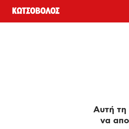
Αυτή τη 
να απο