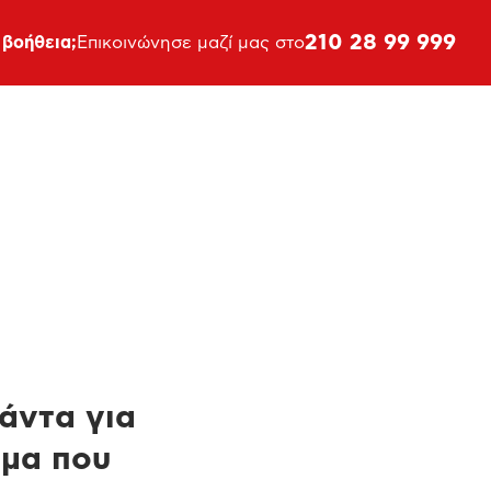
210 28 99 999
 βοήθεια;
Επικοινώνησε μαζί μας στο
πάντα για
ημα που