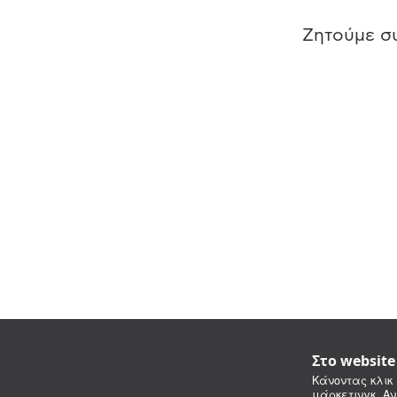
Ζητούμε συ
Στο websit
Κάνοντας κλικ 
μάρκετινγκ. Αν