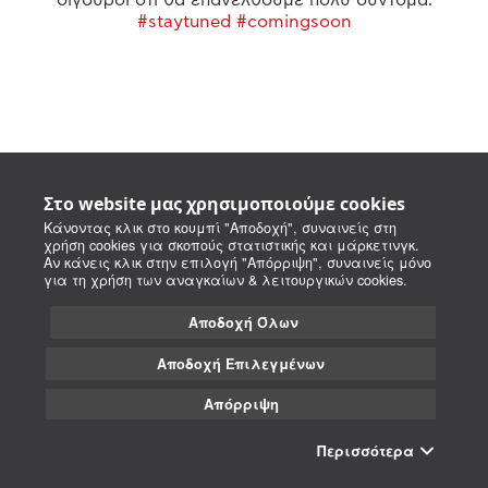
#staytuned #comingsoon
Στο website μας χρησιμοποιούμε cookies
Κάνοντας κλικ στο κουμπί "Αποδοχή", συναινείς στη
χρήση cookies για σκοπούς στατιστικής και μάρκετινγκ.
Αν κάνεις κλικ στην επιλογή "Απόρριψη", συναινείς μόνο
για τη χρήση των αναγκαίων & λειτουργικών cookies.
Αποδοχή Όλων
Αποδοχή Επιλεγμένων
Απόρριψη
Περισσότερα